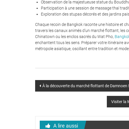
Observation de la majestueuse statue du Bouddh
Participation à une session de massage thaï tradi
Exploration des stupas décorés et des jardins pai
Chaque recoin de Bangkok raconte une histoire et chaq
travers les canaux animés d’un marché flottant, les c
Chinatown ou les enclos sacrés du Wat Pho,
Bangkok
enchantent tous les sens. Préparer votre itinéraire 
métropole asiatique, oscillant entre tradition et mode
Post
À la découverte du marché flottant de Damnoen
navigation
Visiter la
A lire aussi