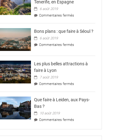
Tenerife, en Espagne
en
6 août 2019
Espagne
?
sur
Commentaires fermés
Les
plus
belles
Bons plans : que faire à Séoul ?
attractions
6 août 2019
de
sur
Commentaires fermés
Tenerife,
Bons
en
plans
Espagne
:
Les plus belles attractions à
que
faire
faire à Lyon
à
7 août 2019
Séoul
sur
Commentaires fermés
?
Les
plus
belles
Que faire à Leiden, aux Pays-
attractions
Bas ?
à
10 août 2019
faire
à
sur
Commentaires fermés
Lyon
Que
faire
à
Leiden,