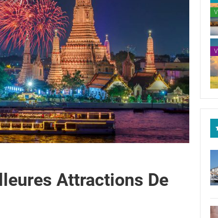
V
V
leures Attractions De