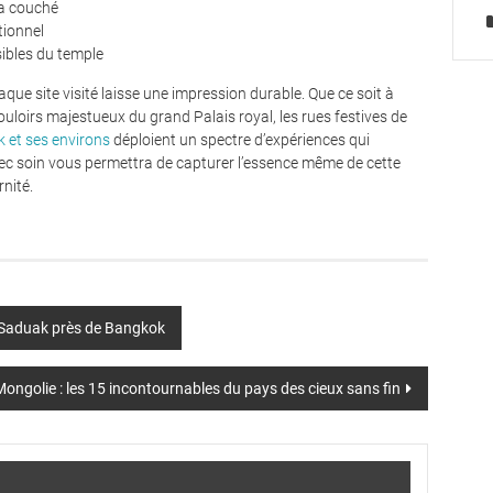
a couché
tionnel
sibles du temple
ue site visité laisse une impression durable. Que ce soit à
ouloirs majestueux du grand Palais royal, les rues festives de
 et ses environs
déploient un spectre d’expériences qui
avec soin vous permettra de capturer l’essence même de cette
rnité.
 Saduak près de Bangkok
 Mongolie : les 15 incontournables du pays des cieux sans fin