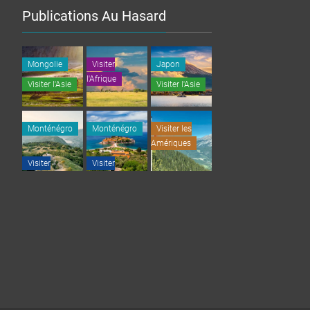
Publications Au Hasard
Mongolie
Visiter
Japon
l'Afrique
Visiter l'Asie
Visiter l'Asie
Monténégro
Monténégro
Visiter les
Amériques
Visiter
Visiter
l'Europe
l'Europe