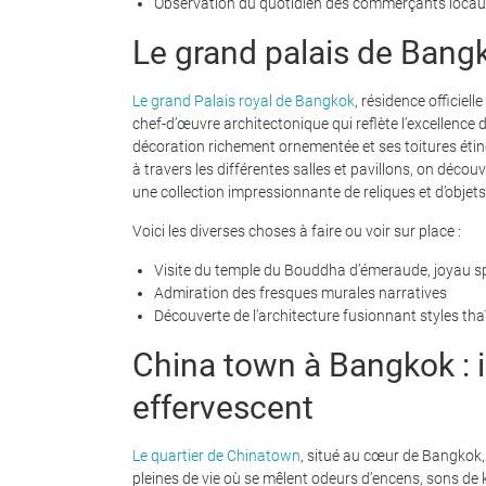
Observation du quotidien des commerçants loca
Le grand palais de Bangk
Le grand Palais royal de Bangkok
, résidence officiel
chef-d’œuvre architectonique qui reflète l’excellence
décoration richement ornementée et ses toitures étinc
à travers les différentes salles et pavillons, on décou
une collection impressionnante de reliques et d’objets
Voici les diverses choses à faire ou voir sur place :
Visite du temple du Bouddha d’émeraude, joyau spi
Admiration des fresques murales narratives
Découverte de l’architecture fusionnant styles tha
China town à Bangkok : 
effervescent
Le quartier de Chinatown
, situé au cœur de Bangkok,
pleines de vie où se mêlent odeurs d’encens, sons de k