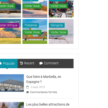
isiter l'Asie
Visiter l'Asie
Visiter l'Asie
isiter l'Afrique
Thaïlande
Mongolie
Visiter l'Asie
Visiter l'Asie
Recent
Comment
Popular
Que faire à Marbella, en
Espagne ?
5 août 2019
sur
Commentaires fermés
Que
faire
à
Les plus belles attractions de
Marbella,