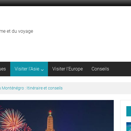
sme et du voyage
ues
Visiter l’Asie
Visiter l’Europe
Conseils
Monténégro : Itinéraire et conseils
J