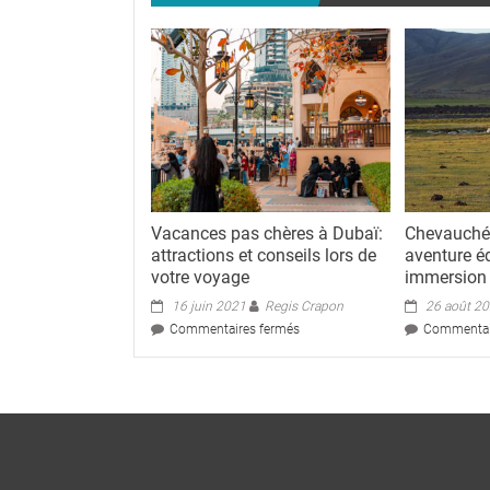
Vacances pas chères à Dubaï:
Chevauchée
attractions et conseils lors de
aventure é
votre voyage
immersion 
16 juin 2021
Regis Crapon
26 août 2
sur
Commentaires fermés
Commentai
Vacances
pas
chères
à
Dubaï:
attractions
et
conseils