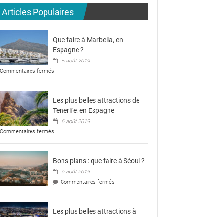
aux
Articles Populaires
Pays-
Bas
?
Que faire à Marbella, en
Espagne ?
5 août 2019
sur
Commentaires fermés
Que
faire
à
Les plus belles attractions de
Marbella,
en
Tenerife, en Espagne
Espagne
6 août 2019
?
sur
Commentaires fermés
Les
plus
belles
Bons plans : que faire à Séoul ?
attractions
de
6 août 2019
Tenerife,
sur
Commentaires fermés
en
Bons
Espagne
plans
:
Les plus belles attractions à
que