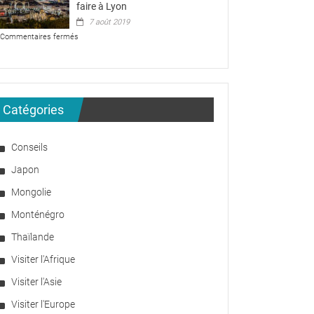
faire
faire à Lyon
à
7 août 2019
Séoul
sur
Commentaires fermés
?
Les
plus
belles
attractions
à
faire
Catégories
à
Lyon
Conseils
Japon
Mongolie
Monténégro
Thaïlande
Visiter l'Afrique
Visiter l'Asie
Visiter l'Europe