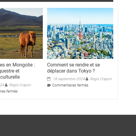
s en Mongolie :
Comment se rendre et se
questre et
déplacer dans Tokyo ?
culturelle
18 septembre 2024
Regis Crapon
024
Regis Crapon
sur
Commentaires fermés
Comment
sur
res fermés
se
Chevauchées
rendre
en
et
Mongolie
se
:
déplacer
aventure
dans
équestre
Tokyo
et
?
immersion