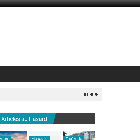
Articles au Hasard
apon
Mongolie
Thaïlande