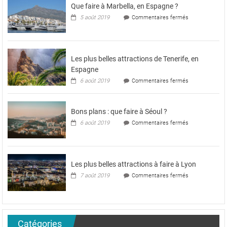
Que faire à Marbella, en Espagne ?
sur
5 août 2019
Commentaires fermés
Que
faire
à
Marbella,
en
Les plus belles attractions de Tenerife, en
Espagne
Espagne
?
sur
6 août 2019
Commentaires fermés
Les
plus
belles
Bons plans : que faire à Séoul ?
attractions
de
sur
6 août 2019
Commentaires fermés
Tenerife,
Bons
en
plans
Espagne
:
que
faire
Les plus belles attractions à faire à Lyon
à
sur
7 août 2019
Commentaires fermés
Séoul
Les
?
plus
belles
attractions
à
Catégories
faire