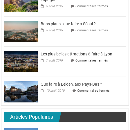
?
sur
6 août 2019
Commentaires fermés
Les
plus
belles
Bons plans : que faire à Séoul ?
attractions
de
sur
6 août 2019
Commentaires fermés
Tenerife,
Bons
en
plans
Espagne
:
que
faire
Les plus belles attractions à faire à Lyon
à
sur
7 août 2019
Commentaires fermés
Séoul
Les
?
plus
belles
attractions
à
Que faire à Leiden, aux Pays-Bas ?
faire
sur
10 août 2019
Commentaires fermés
à
Que
Lyon
faire
à
Leiden,
aux
Articles Populaires
Pays-
Bas
?