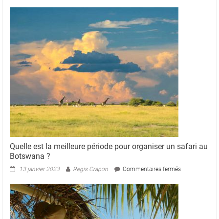
Découvrez
la
richesse
d’un
safari
au
Bostwana
Quelle est la meilleure période pour organiser un safari au
Botswana ?
sur
13 janvier 2023
Regis Crapon
Commentaires fermés
Quelle
est
la
meilleure
période