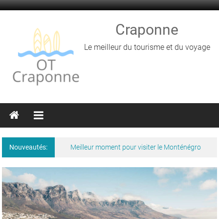
Skip
to
content
Craponne
Le meilleur du tourisme et du voyage
Nouveautés:
Meilleur moment pour visiter le Monténégro