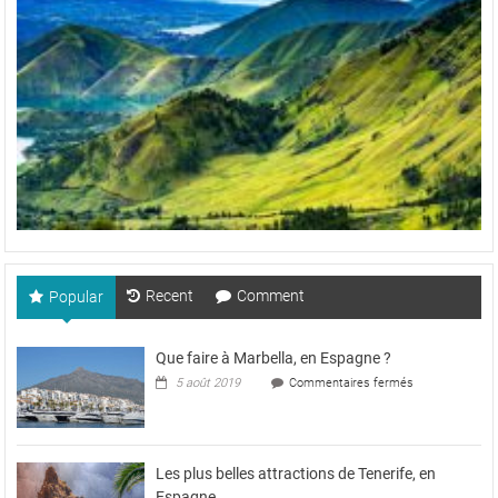
Recent
Comment
Popular
Que faire à Marbella, en Espagne ?
sur
5 août 2019
Commentaires fermés
Que
faire
à
Marbella,
en
Les plus belles attractions de Tenerife, en
Espagne
Espagne