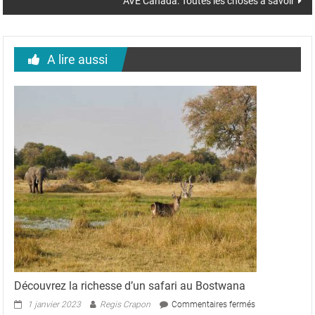
AVE Canada: Toutes les choses à savoir
A lire aussi
Découvrez la richesse d’un safari au Bostwana
sur
1 janvier 2023
Regis Crapon
Commentaires fermés