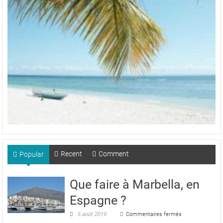
Recent
Comment
Popular
Que faire à Marbella, en
Espagne ?
sur
5 août 2019
Commentaires fermés
Que