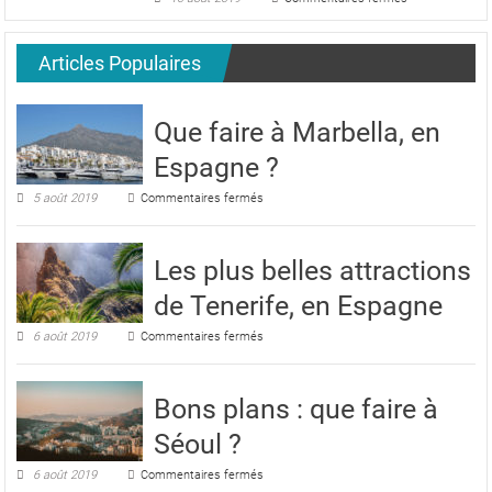
Lyon
Que
faire
à
Articles Populaires
Leiden,
aux
Pays-
Bas
Que faire à Marbella, en
?
Espagne ?
sur
5 août 2019
Commentaires fermés
Que
faire
à
Les plus belles attractions
Marbella,
en
de Tenerife, en Espagne
Espagne
?
sur
6 août 2019
Commentaires fermés
Les
plus
belles
Bons plans : que faire à
attractions
de
Séoul ?
Tenerife,
en
sur
6 août 2019
Commentaires fermés
Espagne
Bons