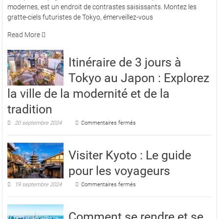
modernes, est un endroit de contrastes saisissants. Montez les
au
gratte-ciels futuristes de Tokyo, émerveillez-vous
Japon
?
Read More
Découvrez
20
Itinéraire de 3 jours à
raisons
incontournables
Tokyo au Japon : Explorez
la ville de la modernité et de la
tradition
sur
20 septembre 2024
Commentaires fermés
Itinéraire
de
3
Visiter Kyoto : Le guide
jours
à
pour les voyageurs
Tokyo
au
sur
19 septembre 2024
Commentaires fermés
Japon
Visiter
:
Kyoto
Explorez
:
la
Comment se rendre et se
Le
ville