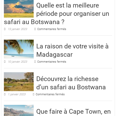
jeu,
Quelle est la meilleure
du
péché
période pour organiser un
et
du
safari au Botswana ?
vice!
sur
13 janvier 2023
Commentaires fermés
Quelle
est
la
La raison de votre visite à
meilleure
période
Madagascar
pour
organiser
sur
10 janvier 2023
Commentaires fermés
un
La
safari
raison
au
de
Botswana
Découvrez la richesse
votre
?
visite
d’un safari au Bostwana
à
Madagascar
sur
1 janvier 2023
Commentaires fermés
Découvrez
la
richesse
Que faire à Cape Town, en
d’un
safari