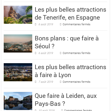
faire
à
Les plus belles attractions
Marbella,
en
de Tenerife, en Espagne
Espagne
?
sur
6 août 2019
Commentaires fermés
Les
plus
belles
Bons plans : que faire à
attractions
de
Séoul ?
Tenerife,
en
sur
6 août 2019
Commentaires fermés
Espagne
Bons
plans
:
Les plus belles attractions
que
faire
à faire à Lyon
à
Séoul
sur
7 août 2019
Commentaires fermés
?
Les
plus
belles
Que faire à Leiden, aux
attractions
à
Pays-Bas ?
faire
à
sur
10 août 2019
Commentaires fermés