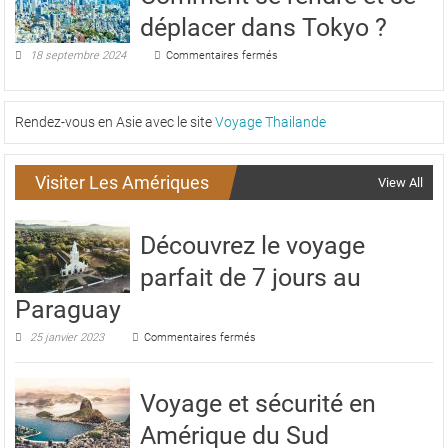
guide
de
déplacer dans Tokyo ?
pour
la
les
modernité
sur
18 septembre 2024
Commentaires fermés
voyageurs
et
Comment
de
se
la
rendre
tradition
et
Rendez-vous en Asie avec le site
Voyage Thailande
se
déplacer
dans
Visiter Les Amériques
View All
Tokyo
?
Découvrez le voyage
parfait de 7 jours au
Paraguay
sur
25 janvier 2023
Commentaires fermés
Découvrez
le
voyage
Voyage et sécurité en
parfait
de
Amérique du Sud
7