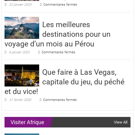
jours
sur
22 janvier 2023
Commentaires fermés
au
Voyage
Paraguay
et
sécurité
Les meilleures
en
Amérique
destinations pour un
du
Sud
voyage d’un mois au Pérou
sur
6 janvier 2023
Commentaires fermés
Les
meilleures
destinations
Que faire à Las Vegas,
pour
un
capitale du jeu, du péché
voyage
d’un
et du vice!
mois
au
sur
21 février 2020
Commentaires fermés
Pérou
Que
faire
à
Las
Visiter Afrique
View All
Vegas,
capitale
du