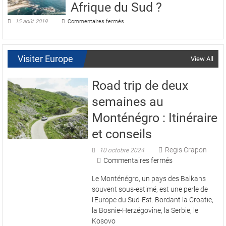
Afrique du Sud ?
au
Bostwana
sur
15 août 2019
Commentaires fermés
Que
faire
à
Cape
Visiter Europe
View All
Town,
en
Afrique
Road trip de deux
du
Sud
semaines au
?
Monténégro : Itinéraire
et conseils
Regis Crapon
10 octobre 2024
sur
Commentaires fermés
Road
Le Monténégro, un pays des Balkans
trip
souvent sous-estimé, est une perle de
de
l’Europe du Sud-Est. Bordant la Croatie,
deux
la Bosnie-Herzégovine, la Serbie, le
semaines
Kosovo
au