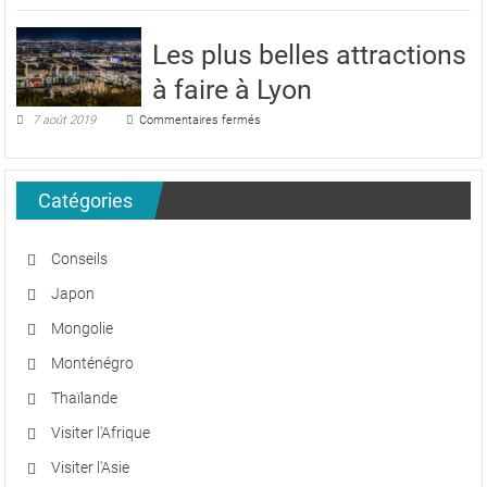
plans
:
Les plus belles attractions
que
faire
à faire à Lyon
à
Séoul
sur
7 août 2019
Commentaires fermés
?
Les
plus
belles
attractions
Catégories
à
faire
à
Conseils
Lyon
Japon
Mongolie
Monténégro
Thaïlande
Visiter l'Afrique
Visiter l'Asie