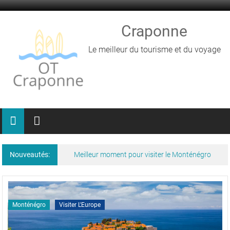
Skip
to
content
Craponne
Le meilleur du tourisme et du voyage
Nouveautés:
Meilleur moment pour visiter le Monténégro
Monténégro
Visiter L'Europe