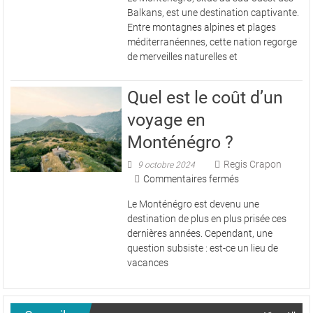
formalités
Balkans, est une destination captivante.
pour
Entre montagnes alpines et plages
voyager
méditerranéennes, cette nation regorge
au
de merveilles naturelles et
Monténégro
Quel est le coût d’un
voyage en
Monténégro ?
Regis Crapon
9 octobre 2024
sur
Commentaires fermés
Quel
Le Monténégro est devenu une
est
destination de plus en plus prisée ces
le
dernières années. Cependant, une
coût
question subsiste : est-ce un lieu de
d’un
vacances
voyage
en
Monténégro
?