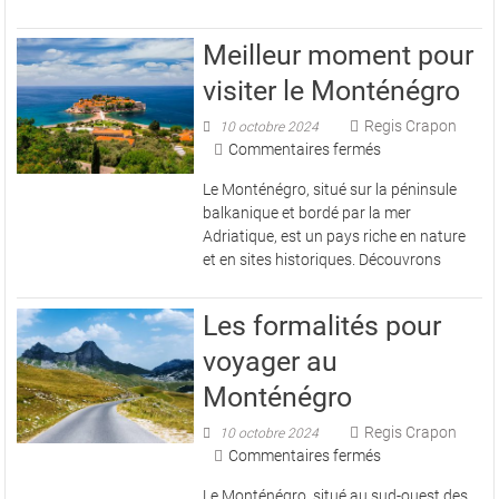
Monténégro
:
Meilleur moment pour
Itinéraire
visiter le Monténégro
et
conseils
Regis Crapon
10 octobre 2024
sur
Commentaires fermés
Meilleur
Le Monténégro, situé sur la péninsule
moment
balkanique et bordé par la mer
pour
Adriatique, est un pays riche en nature
visiter
et en sites historiques. Découvrons
le
Monténégro
Les formalités pour
voyager au
Monténégro
Regis Crapon
10 octobre 2024
sur
Commentaires fermés
Les
Le Monténégro, situé au sud-ouest des