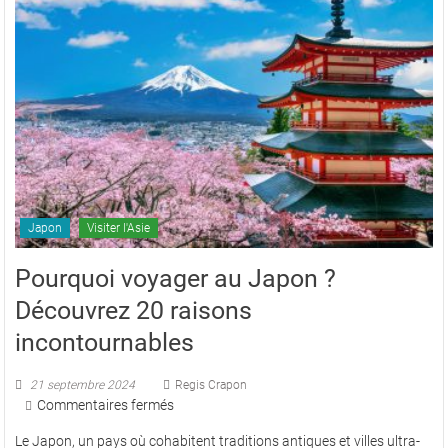
Japon
Visiter l'Asie
Pourquoi voyager au Japon ?
Découvrez 20 raisons
incontournables
21 septembre 2024
Regis Crapon
sur
Commentaires fermés
Pourquoi
Le Japon, un pays où cohabitent traditions antiques et villes ultra-
voyager